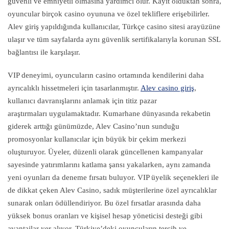
güvenli ve emniyetli olmasına yardımcı olur. Kayıt olduktan sonra,
oyuncular birçok casino oyununa ve özel tekliflere erişebilirler.
Alev giriş yapıldığında kullanıcılar, Türkçe casino sitesi arayüzüne
ulaşır ve tüm sayfalarda aynı güvenlik sertifikalarıyla korunan SSL
bağlantısı ile karşılaşır.
VIP deneyimi, oyuncuların casino ortamında kendilerini daha
ayrıcalıklı hissetmeleri için tasarlanmıştır.
Alev casino giriş
,
kullanıcı davranışlarını anlamak için titiz pazar
araştırmaları uygulamaktadır. Kumarhane dünyasında rekabetin
giderek arttığı günümüzde, Alev Casino’nun sunduğu
promosyonlar kullanıcılar için büyük bir çekim merkezi
oluşturuyor. Üyeler, düzenli olarak güncellenen kampanyalar
sayesinde yatırımlarını katlama şansı yakalarken, aynı zamanda
yeni oyunları da deneme fırsatı buluyor. VIP üyelik seçenekleri ile
de dikkat çeken Alev Casino, sadık müşterilerine özel ayrıcalıklar
sunarak onları ödüllendiriyor. Bu özel fırsatlar arasında daha
yüksek bonus oranları ve kişisel hesap yöneticisi desteği gibi
avantajlar yer alıyor. Türkiye’deki oyuncuların tercih ve