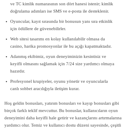
ve TC kimlik numarasının son dört hanesi istenir; kimlik
doğrulama adımları ise SMS ve e-posta ile desteklenir.
Oyuncular, kayıt sırasında bir bonusun yanı sıra etkinlik
için ödüllere de güvenebilirler.
Web sitesi tasarımı en kolay kullanılabilir olmasa da
casino, harika promosyonlar ile bu açığı kapatmaktadır.
Adanmış ekibimiz, oyun deneyiminizin kesintisiz ve
keyifli olmasını sağlamak için 7/24 size yardımcı olmaya
hazırdır.
Profesyonel krupiyeler, oyunu yönetir ve oyuncularla
canlı sohbet aracılığıyla iletişim kurar.
Hoş geldin bonusları, yatırım bonusları ve kayıp bonusları gibi
birçok farklı teklif mevcuttur. Bu bonuslar, kullanıcıların oyun
deneyimini daha keyifli hale getirir ve kazançlarını artırmalarına
yardımcı olur. Temiz ve kullanıcı dostu düzeni sayesinde, çeşitli