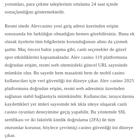
yorumları, para çekme taleplerinin ortalama 24 saat içinde
sonuçlandığını göstermektedir.
Resmi sitede Alevcasino yeni giriş adresi üzerinden erişim
sonrasında bir farklılığın olmadığını hemen görebilirsiniz. Buna ek
olarak üyelerin tüm bilgilerinin korunduğunun altını da çizmek
şarttır. Maç öncesi bahis yapma gibi, canlı seçenekler de güzel
spor etkinliklerini kapsamaktadır. Alev casino 119 platformuna
doğrudan erişim, resmi web sitemizdeki güncel URL sayesinde
mümkün olur. Bu sayede hem masaüstü hem de mobil casino
kullanıcıları için veri güvenliği üst düzeye çıkar. Alev casino 2025
platformuna doğrudan erişim, resmi web adresimiz üzerinden
sağlanan stabil bağlantıyla mümkündür. Kullanıcılar, tarayıcılarına
kaydettikleri yer imleri sayesinde tek tıkla siteye ulaşarak canlı
casino oyunları deneyimine geçiş yapabilir. Bu yöntemde SSL
sertifikası ve iki faktörlü kimlik doğrulama (2FA) ile tüm
oturumlar korunur, böylece çevrimiçi casino güvenliği üst düzeye
çıkar.