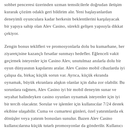
sohbet penceresi üzerinden uzman temsilcilerle doğrudan iletişim
kurarak çözüm odaklı geri bildirim alır. Yeni başlayanlardan
deneyimli oyunculara kadar herkesin beklentilerini karşılayacak
bir yapıya sahip olan Alev Casino, sürekli gelişen yapısıyla dikkat
çekiyor.
Zengin bonus teklifleri ve promosyonlarla dolu bu kumarhane, her
ziyaretçisine kazançlı fırsatlar sunmayı hedefler. Eğlenceli vakit
geçirmek isteyenler için Casino Alev, unutulmaz anılarla dolu bir
oyun dünyasının kapılarını aralar. Alev Casino mobil cihazlarda iyi
çalışsa da, birkaç küçük sorun var. Ayrıca, küçük ekranda
oynamak, büyük ekranlara alışkın olanlar için daha zor olabilir. Bu
sorunlara rağmen, Alev Casino iyi bir mobil deneyim sunar ve
seyahat halindeyken casino oyunları oynamak isteyenler için iyi
bir tercih olacaktır. Sorular ve işlemler için kullanıcılar 7/24 destek
ekibine ulaşabilir. Cuma ve cumartesi günleri, özel yatırımlarda ek
dönüşler veya yatırım bonusları sunulur. Bazen Alev Casino
kullanıcılarına küçük tutarlı promosyonlar da gönderilir. Kullanıcı