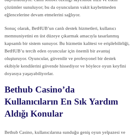
çözümler sunuluyor; bu da oyuncuların vakit kaybetmeden
eğlencelerine devam etmelerini sağlıyor.
Sonuç olarak, BetHUB’un canlı destek hizmetleri, kullanıcı
memnuniyetini en üst düzeye çıkarmak amacıyla tasarlanmış
kapsamlı bir sistem sunuyor. Bu hizmetin kalitesi ve erişilebilirliği,
BetHUB’u tercih eden oyuncular için önemli bir avantaj
oluşturuyor. Oyuncular, güvenilir ve profesyonel bir destek
ekibiyle kendilerini güvende hissediyor ve böylece oyun keyfini
doyasıya yaşayabiliyorlar.
Bethub Casino’da
Kullanıcıların En Sık Yardım
Aldığı Konular
Bethub Casino, kullanıcılarına sunduğu geniş oyun yelpazesi ve