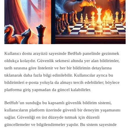
Kullanıcı dostu arayüzü sayesinde BetHub panelinde gezinmek
oldukça kolaydır. Güvenlik sekmesi altında yer alan bildirimler,
tarih sırasına göre listelenir ve her bir bildirimin detaylarına
tıklanarak daha fazla bilgi edinilebilir. Kullanıcılar ayrıca bu
bildirimleri e-posta yoluyla da almayı tercih edebilirler; böylece
platforma giriş yapmadan da güncel kalabilirler.
BetHub’un sunduğu bu kapsamlı güvenlik bildirim sistemi,
kullanıcıların platform üzerinde güvenli bir deneyim yaşamasını
sağlar. Güvenliği en üst düzeyde tutmak için düzenli
güncellemeler ve bilgilendirmeler yapılır. Bu sistem sayesinde