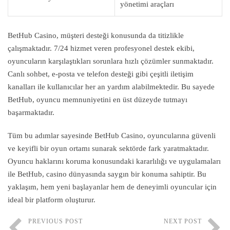
yönetimi araçları
BetHub Casino, müşteri desteği konusunda da titizlikle
çalışmaktadır. 7/24 hizmet veren profesyonel destek ekibi,
oyuncuların karşılaştıkları sorunlara hızlı çözümler sunmaktadır.
Canlı sohbet, e-posta ve telefon desteği gibi çeşitli iletişim
kanalları ile kullanıcılar her an yardım alabilmektedir. Bu sayede
BetHub, oyuncu memnuniyetini en üst düzeyde tutmayı
başarmaktadır.
Tüm bu adımlar sayesinde BetHub Casino, oyuncularına güvenli
ve keyifli bir oyun ortamı sunarak sektörde fark yaratmaktadır.
Oyuncu haklarını koruma konusundaki kararlılığı ve uygulamaları
ile BetHub, casino dünyasında saygın bir konuma sahiptir. Bu
yaklaşım, hem yeni başlayanlar hem de deneyimli oyuncular için
ideal bir platform oluşturur.
PREVIOUS POST
NEXT POST