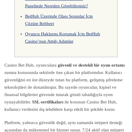
Panelinde Nereden Görebilirsiniz?
BetHub Üzerinde Olası Sorunlar İçin
Çözüm Rehberi
Oyuncu Haklarını Korumak İçin BetHub
Casino’nun Attığı Adımlar
Casino Bet Hub, oyunculara
güvenli ve destekli bir oyun ortamı
sunma konusunda sektörde öne çıkan bir platformdur. Kullanıcı
güvenliğini en üst düzeyde tutan bu platform, gelişmiş şifreleme
teknolojileri ile donatılmıştır. Bu sayede oyuncular, kişisel ve
finansal bilgilerini güvende tutarak gönül rahatlığıyla oyun
oynayabilirler.
SSL sertifikaları
ile korunan Casino Bet Hub,
kullanıcı verilerini dış tehditlere karşı etkili bir şekilde korur.
Platform, yalnızca güvenlik değil, aynı zamanda müşteri desteği
açısından da mükemmel bir hizmet sunar. 7/24 aktif olan müşteri