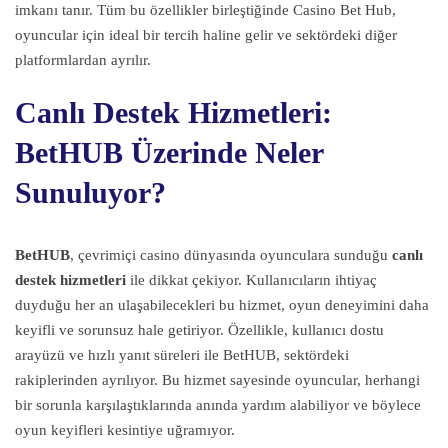
imkanı tanır. Tüm bu özellikler birleştiğinde Casino Bet Hub,
oyuncular için ideal bir tercih haline gelir ve sektördeki diğer
platformlardan ayrılır.
Canlı Destek Hizmetleri:
BetHUB Üzerinde Neler
Sunuluyor?
BetHUB
, çevrimiçi casino dünyasında oyunculara sunduğu
canlı
destek hizmetleri
ile dikkat çekiyor. Kullanıcıların ihtiyaç
duyduğu her an ulaşabilecekleri bu hizmet, oyun deneyimini daha
keyifli ve sorunsuz hale getiriyor. Özellikle, kullanıcı dostu
arayüzü ve hızlı yanıt süreleri ile BetHUB, sektördeki
rakiplerinden ayrılıyor. Bu hizmet sayesinde oyuncular, herhangi
bir sorunla karşılaştıklarında anında yardım alabiliyor ve böylece
oyun keyifleri kesintiye uğramıyor.