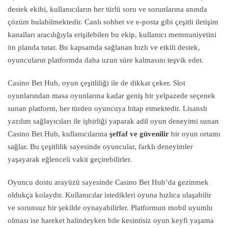
destek ekibi, kullanıcıların her türlü soru ve sorunlarına anında
çözüm bulabilmektedir. Canlı sohbet ve e-posta gibi çeşitli iletişim
kanalları aracılığıyla erişilebilen bu ekip, kullanıcı memnuniyetini
ön planda tutar. Bu kapsamda sağlanan hızlı ve etkili destek,
oyuncuların platformda daha uzun süre kalmasını teşvik eder.
Casino Bet Hub, oyun çeşitliliği ile de dikkat çeker. Slot
oyunlarından masa oyunlarına kadar geniş bir yelpazede seçenek
sunan platform, her türden oyuncuya hitap etmektedir. Lisanslı
yazılım sağlayıcıları ile işbirliği yaparak adil oyun deneyimi sunan
Casino Bet Hub, kullanıcılarına
şeffaf ve güvenilir
bir oyun ortamı
sağlar. Bu çeşitlilik sayesinde oyuncular, farklı deneyimler
yaşayarak eğlenceli vakit geçirebilirler.
Oyuncu dostu arayüzü sayesinde Casino Bet Hub’da gezinmek
oldukça kolaydır. Kullanıcılar istedikleri oyuna hızlıca ulaşabilir
ve sorunsuz bir şekilde oynayabilirler. Platformun mobil uyumlu
olması ise hareket halindeyken bile kesintisiz oyun keyfi yaşama