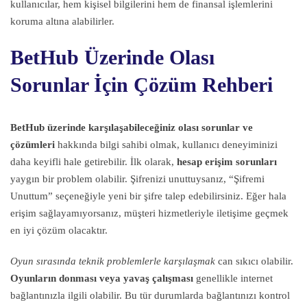
kullanıcılar, hem kişisel bilgilerini hem de finansal işlemlerini
koruma altına alabilirler.
BetHub Üzerinde Olası
Sorunlar İçin Çözüm Rehberi
BetHub üzerinde karşılaşabileceğiniz olası sorunlar ve
çözümleri
hakkında bilgi sahibi olmak, kullanıcı deneyiminizi
daha keyifli hale getirebilir. İlk olarak,
hesap erişim sorunları
yaygın bir problem olabilir. Şifrenizi unuttuysanız, “Şifremi
Unuttum” seçeneğiyle yeni bir şifre talep edebilirsiniz. Eğer hala
erişim sağlayamıyorsanız, müşteri hizmetleriyle iletişime geçmek
en iyi çözüm olacaktır.
Oyun sırasında teknik problemlerle karşılaşmak
can sıkıcı olabilir.
Oyunların donması veya yavaş çalışması
genellikle internet
bağlantınızla ilgili olabilir. Bu tür durumlarda bağlantınızı kontrol