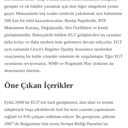
genişler ve ek ödüller yaratmak için tüm diğer simgelerin yerine
geçer. Makaralarda beş scatter sembolü yakalamak size bahsinizin
500 katı bir ödül kazandıracaktır. Bunlar Popülerlik, RTP,
Maksimum Kazanç, Değişkenlik, Slot Özellikleri ve kendi
görüşümüzdür. Bahisçilerle birlikte EGT geliştiricileri bu oyunları
daha kolay ve daha modern hale getirmeye devam ediyorlar. EGT
aynı zamanda Lloyd’s Register Quality Assurance tarafından
onaylanmış bir kalite yönetim sistemini de uygulamıştır. Eğer EGT
oyunlarını seviyorsanız, WMS ve Pragmatik Play slotlarını da
denemenizi öneririz.
Öne Çıkan İçerikler
Eylül 2008’de EGT’nin hızlı genişlemesi, tüm idari ve üretim
talepleriyle başa çıkabilecek özel bir tesis yatırımı yapmalarını
sağladı ve 830 çalışanı istihdam ediyor. Bu genişleme, şirketin
2007’de Bulgaristan’dan sonra Avrupa Birliği Pazarları’na