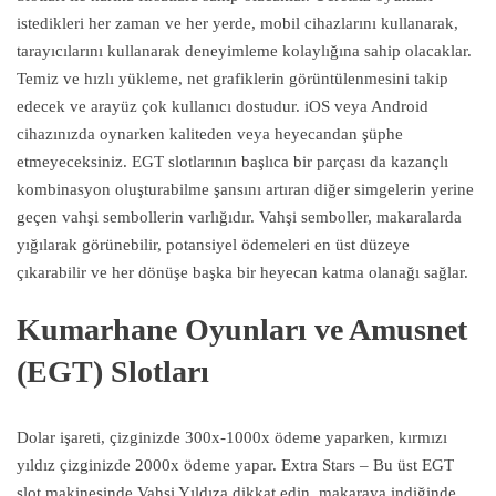
istedikleri her zaman ve her yerde, mobil cihazlarını kullanarak,
tarayıcılarını kullanarak deneyimleme kolaylığına sahip olacaklar.
Temiz ve hızlı yükleme, net grafiklerin görüntülenmesini takip
edecek ve arayüz çok kullanıcı dostudur. iOS veya Android
cihazınızda oynarken kaliteden veya heyecandan şüphe
etmeyeceksiniz. EGT slotlarının başlıca bir parçası da kazançlı
kombinasyon oluşturabilme şansını artıran diğer simgelerin yerine
geçen vahşi sembollerin varlığıdır. Vahşi semboller, makaralarda
yığılarak görünebilir, potansiyel ödemeleri en üst düzeye
çıkarabilir ve her dönüşe başka bir heyecan katma olanağı sağlar.
Kumarhane Oyunları ve Amusnet
(EGT) Slotları
Dolar işareti, çizginizde 300x-1000x ödeme yaparken, kırmızı
yıldız çizginizde 2000x ödeme yapar. Extra Stars – Bu üst EGT
slot makinesinde Vahşi Yıldıza dikkat edin, makaraya indiğinde