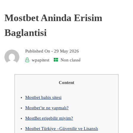
Mostbet Aninda Erisim
Baglantisi
Published On -
29 May 2026
wpapitest
Non classé
Content
Mostbet bahis sitesi
Mostbet’te ne yapmalı?
MostBet erişebilir miyim?
Mostbet Türkiye –Güvenilir ve Lisanslı