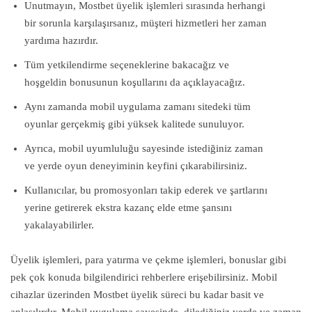
Unutmayın, Mostbet üyelik işlemleri sırasında herhangi
bir sorunla karşılaşırsanız, müşteri hizmetleri her zaman
yardıma hazırdır.
Tüm yetkilendirme seçeneklerine bakacağız ve
hoşgeldin bonusunun koşullarını da açıklayacağız.
Aynı zamanda mobil uygulama zamanı sitedeki tüm
oyunlar gerçekmiş gibi yüksek kalitede sunuluyor.
Ayrıca, mobil uyumluluğu sayesinde istediğiniz zaman
ve yerde oyun deneyiminin keyfini çıkarabilirsiniz.
Kullanıcılar, bu promosyonları takip ederek ve şartlarını
yerine getirerek ekstra kazanç elde etme şansını
yakalayabilirler.
Üyelik işlemleri, para yatırma ve çekme işlemleri, bonuslar gibi
pek çok konuda bilgilendirici rehberlere erişebilirsiniz. Mobil
cihazlar üzerinden Mostbet üyelik süreci bu kadar basit ve