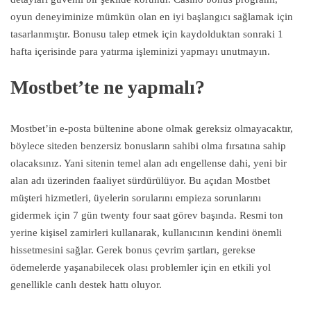
oyun deneyiminize mümkün olan en iyi başlangıcı sağlamak için
tasarlanmıştır. Bonusu talep etmek için kaydolduktan sonraki 1
hafta içerisinde para yatırma işleminizi yapmayı unutmayın.
Mostbet’te ne yapmalı?
Mostbet’in e-posta bültenine abone olmak gereksiz olmayacaktır,
böylece siteden benzersiz bonusların sahibi olma fırsatına sahip
olacaksınız. Yani sitenin temel alan adı engellense dahi, yeni bir
alan adı üzerinden faaliyet sürdürülüyor. Bu açıdan Mostbet
müşteri hizmetleri, üyelerin sorularını empieza sorunlarını
gidermek için 7 gün twenty four saat görev başında. Resmi ton
yerine kişisel zamirleri kullanarak, kullanıcının kendini önemli
hissetmesini sağlar. Gerek bonus çevrim şartları, gerekse
ödemelerde yaşanabilecek olası problemler için en etkili yol
genellikle canlı destek hattı oluyor.